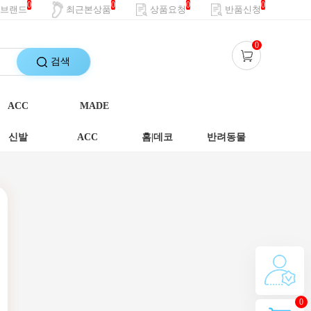
0
0
0
0
브랜드
최근본상품
상품요청
반품신청
0
검색
ACC
MADE
신발
ACC
홈|데코
반려동물
0