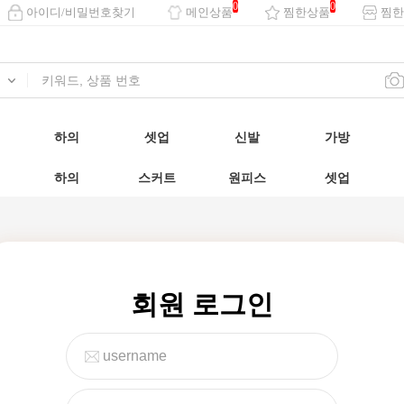
0
0
아이디/비밀번호찾기
메인상품
찜한상품
찜한
하의
셋업
신발
가방
하의
스커트
원피스
셋업
회원 로그인