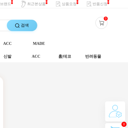
0
0
0
0
브랜드
최근본상품
상품요청
반품신청
0
검색
ACC
MADE
신발
ACC
홈|데코
반려동물
0