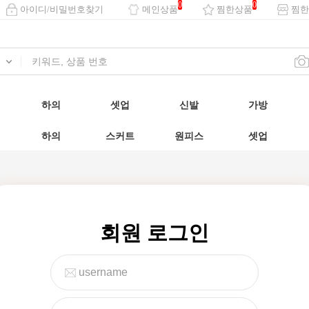
0
0
아이디/비밀번호찾기
메인상품
찜한상품
찜한
하의
셋업
신발
가방
하의
스커트
원피스
셋업
회원 로그인