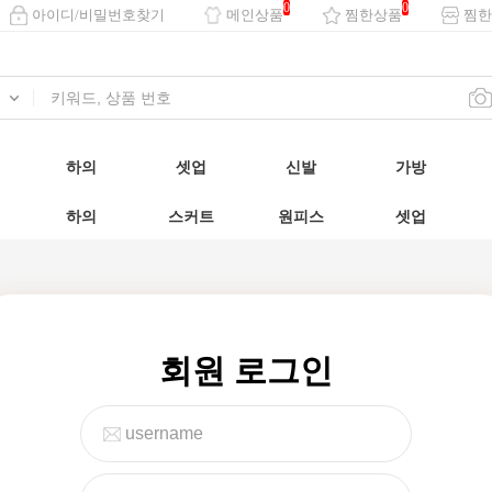
0
0
아이디/비밀번호찾기
메인상품
찜한상품
찜한
하의
셋업
신발
가방
하의
스커트
원피스
셋업
회원 로그인