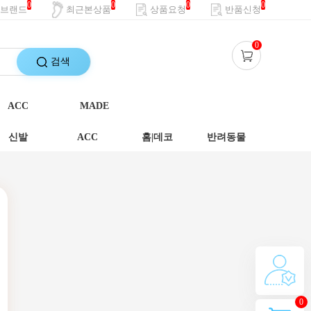
0
0
0
0
브랜드
최근본상품
상품요청
반품신청
0
검색
ACC
MADE
신발
ACC
홈|데코
반려동물
0